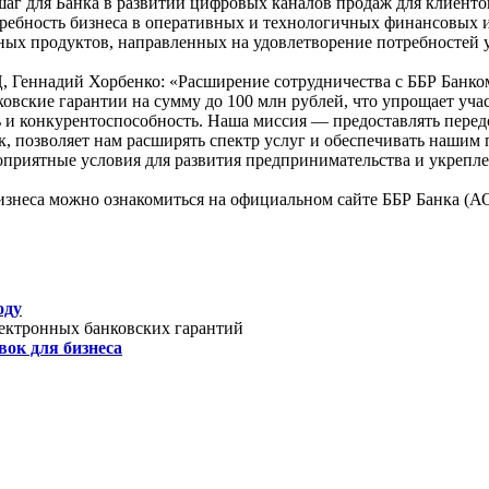
аг для Банка в развитии цифровых каналов продаж для клиенто
ебность бизнеса в оперативных и технологичных финансовых ин
ных продуктов, направленных на удовлетворение потребностей у
, Геннадий Хорбенко: «Расширение сотрудничества с ББР Банко
ковские гарантии на сумму до 100 млн рублей, что упрощает уча
ь и конкурентоспособность. Наша миссия — предоставлять пере
, позволяет нам расширять спектр услуг и обеспечивать нашим 
приятные условия для развития предпринимательства и укрепле
знеса можно ознакомиться на официальном сайте ББР Банка (АО
оду
ектронных банковских гарантий
ок для бизнеса