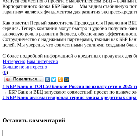
«Запуск совместного проекта с маркетплейсом ВБЦ – важный ш
Корпоративного блока ББР Банка. – Мы видим стабильную потр
гарантия» является фундаментом для развития экспресс-кредит
Как отметил Первый заместитель Председателя Правления ВБЦ
сервиса. Теперь компании могут быстро и удобно получать бан
ключевую роль в развитии бизнеса, обеспечивая эффективност
Сотрудничество с надежными партнерами, такими как ББР Банк
целей. Мы уверены, что совместными усилиями создадим благо
С более подробной информацией о кредитных продуктах для би
Интересно
Вам интересно
Больше не интересно
(
0
)
Поделиться…
↑
ББР Банк в ТОП-50 банков России по охвату сети в 2025 г
→
ББР Банк и ВБЦ запускают совместный проект по выдаче эл
↓
ББР Банк автоматизировал сервис заказа кредитных справ
Оставить комментарий