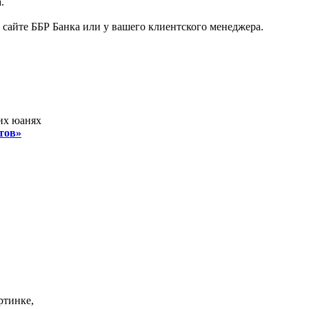
.
сайте ББР Банка или у вашего клиентского менеджера.
их юанях
тов»
ртинке,