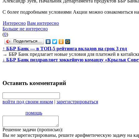
Александр Зуев, Начальник Департамента продуктов ББР Банка
С более подробными условиями Акции можно ознакомиться на 
Интересно
Вам интересно
Больше не интересно
(
0
)
Поделиться…
↑
ББР Банк — в ТОП-5 рейтинга вкладов на срок 3 год
→
ББР Банк предлагает новые условия для платежей в китайск
↓
ББР Банк поздравляет хоккейную команду «Крылья Сове
Оставить комментарий
войти под своим ником
|
зарегистрироваться
помощь
Решение задачи (прописью):
Вы не зарегистрированы, решите арифметическую задачу на ка