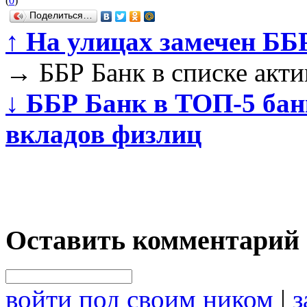
(
0
)
Поделиться…
↑
На улицах замечен Б
→
ББР Банк в списке акти
↓
ББР Банк в ТОП-5 бан
вкладов физлиц
Оставить комментарий
войти под своим ником
|
з