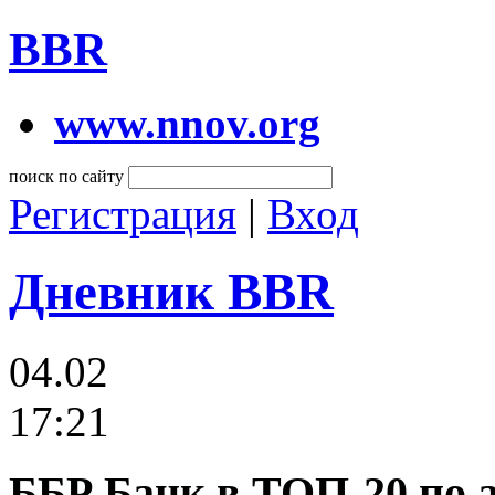
BBR
www.nnov.org
поиск по сайту
Регистрация
|
Вход
Дневник BBR
04.02
17:21
ББР Банк в ТОП-20 по а