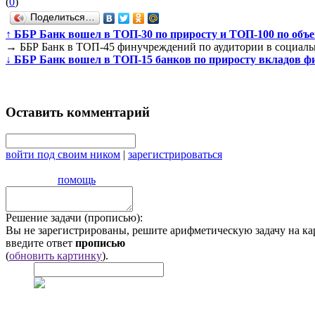
(
0
)
Поделиться…
↑
ББР Банк вошел в ТОП-30 по приросту и ТОП-100 по объе
→
ББР Банк в ТОП-45 финучреждений по аудитории в социаль
↓
ББР Банк вошел в ТОП-15 банков по приросту вкладов физ
Оставить комментарий
войти под своим ником
|
зарегистрироваться
помощь
Решение задачи (прописью):
Вы не зарегистрированы, решите арифметическую задачу на ка
введите ответ
прописью
(
обновить картинку
).