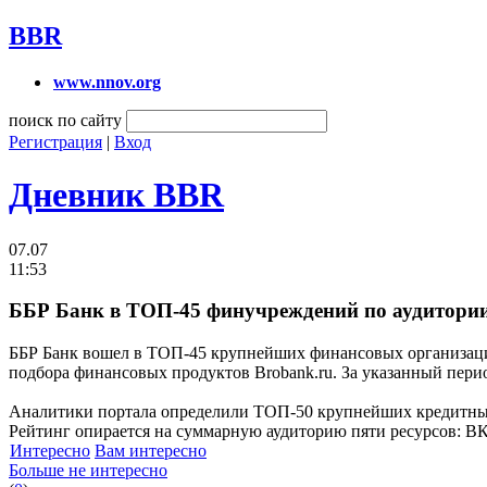
BBR
www.nnov.org
поиск по сайту
Регистрация
|
Вход
Дневник BBR
07.07
11:53
ББР Банк в ТОП-45 финучреждений по аудитории
ББР Банк вошел в ТОП-45 крупнейших финансовых организаций 
подбора финансовых продуктов Brobank.ru. За указанный пери
Аналитики портала определили ТОП-50 крупнейших кредитных 
Рейтинг опирается на суммарную аудиторию пяти ресурсов: ВК
Интересно
Вам интересно
Больше не интересно