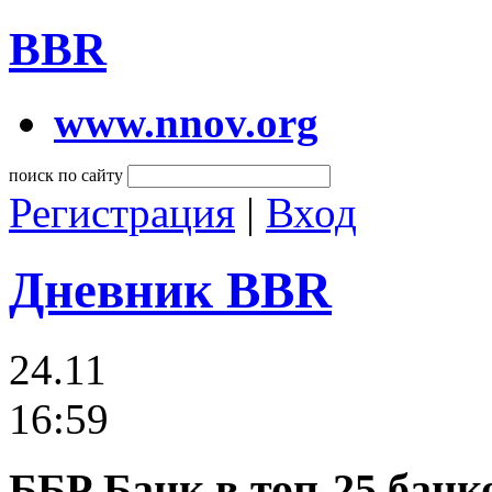
BBR
www.nnov.org
поиск по сайту
Регистрация
|
Вход
Дневник BBR
24.11
16:59
ББР Банк в топ-25 банк