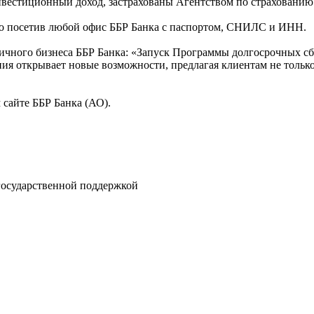
нвестиционный доход, застрахованы Агентством по страхованию 
о посетив любой офис ББР Банка с паспортом, СНИЛС и ИНН.
ничного бизнеса ББР Банка: «Запуск Программы долгосрочных с
открывает новые возможности, предлагая клиентам не только 
сайте ББР Банка (АО).
государственной поддержкой