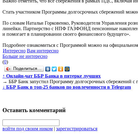
Важно отметить, что все сбережения в рамках ПДС, включая и
Стать участником Программы долгосрочных сбережений можн
По словам Натальи Горковенко, Руководителя Управления роз
линейки. Партнерство с НПФ ГАЗФОНД пенсионные накопления 
и помогает в планировании своего финансового будущего».
Подробнее ознакомиться с Программой можно на официальном 
Интересно
Вам интересно
Больше не интересно
(
0
)
Поделиться…
↑
Онлайн-чат ББР Банка в пятерке лучших
→
ББР Банк запустил Программу долгосрочных сбережений с 
↓
ББР Банк в топ-25 банков по вовлеченности в Telegram
Оставить комментарий
войти под своим ником
|
зарегистрироваться