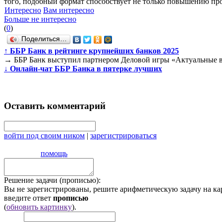
того, подобный формат способствует не только повышению про
Интересно
Вам интересно
Больше не интересно
(
0
)
Поделиться…
↑
ББР Банк в рейтинге крупнейших банков 2025
→
ББР Банк выступил партнером Деловой игры «Актуальные в
↓
Онлайн-чат ББР Банка в пятерке лучших
Оставить комментарий
войти под своим ником
|
зарегистрироваться
помощь
Решение задачи (прописью):
Вы не зарегистрированы, решите арифметическую задачу на ка
введите ответ
прописью
(
обновить картинку
).