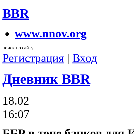
BBR
www.nnov.org
поиск по сайту
Регистрация
|
Вход
Дневник BBR
18.02
16:07
ББР в топе банков для 