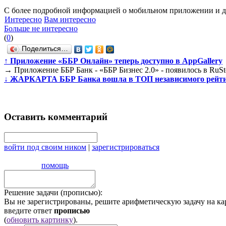
С более подробной информацией о мобильном приложении и др
Интересно
Вам интересно
Больше не интересно
(
0
)
Поделиться…
↑
Приложение «ББР Онлайн» теперь доступно в AppGallery
→
Приложение ББР Банк - «ББР Бизнес 2.0» - появилось в RuSt
↓
ЖАРКАРТА ББР Банка вошла в ТОП независимого рейт
Оставить комментарий
войти под своим ником
|
зарегистрироваться
помощь
Решение задачи (прописью):
Вы не зарегистрированы, решите арифметическую задачу на ка
введите ответ
прописью
(
обновить картинку
).