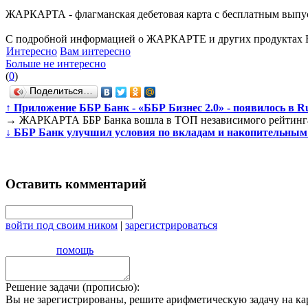
ЖАРКАРТА - флагманская дебетовая карта с бесплатным выпус
С подробной информацией о ЖАРКАРТЕ и других продуктах ББ
Интересно
Вам интересно
Больше не интересно
(
0
)
Поделиться…
↑
Приложение ББР Банк - «ББР Бизнес 2.0» - появилось в R
→
ЖАРКАРТА ББР Банка вошла в ТОП независимого рейтинг
↓
ББР Банк улучшил условия по вкладам и накопительным
Оставить комментарий
войти под своим ником
|
зарегистрироваться
помощь
Решение задачи (прописью):
Вы не зарегистрированы, решите арифметическую задачу на ка