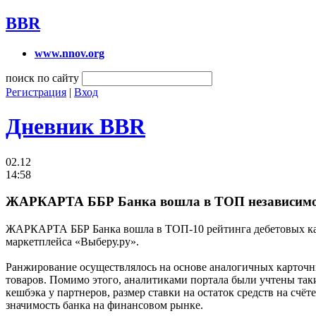
BBR
www.nnov.org
поиск по сайту
Регистрация
|
Вход
Дневник BBR
02.12
14:58
ЖАРКАРТА ББР Банка вошла в ТОП независимо
ЖАРКАРТА ББР Банка вошла в ТОП-10 рейтинга дебетовых карт
маркетплейса «Выберу.ру».
Ранжирование осуществлялось на основе аналогичных карточн
товаров. Помимо этого, аналитиками портала были учтены таки
кешбэка у партнеров, размер ставки на остаток средств на счё
значимость банка на финансовом рынке.