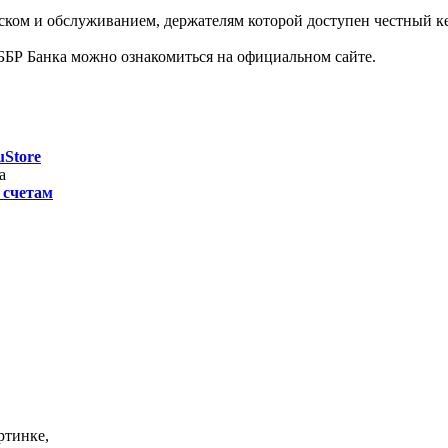
ком и обслуживанием, держателям которой доступен честный ке
Р Банка можно ознакомиться на официальном сайте.
uStore
а
 счетам
ртинке,